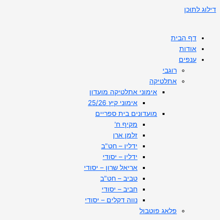
דילוג לתוכן
דף הבית
אודות
ענפים
רוגבי
אתלטיקה
אימוני אתלטיקה מועדון
אימוני קיץ 25/26
מועדונים בית ספריים
מקיף ח'
זלמן ארן
ידלין – חט"ב
ידלין – יסודי
אריאל שרון – יסודי
טביב – חט"ב
חביב – יסודי
נווה דקלים – יסודי
פלאג פוטבול