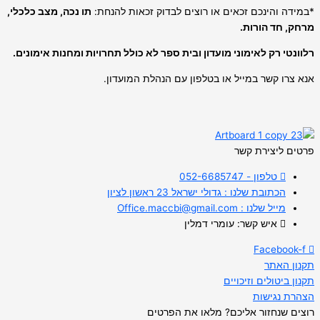
*במידה והינכם זכאים או רוצים לבדוק זכאות להנחת:
תו נכה, מצב כלכלי,
מרחק, חד הורות.
רלוונטי רק לאימוני מועדון ובית ספר לא כולל תחרויות ומחנות אימונים.
אנא צרו קשר במייל או בטלפון עם הנהלת המועדון.
פרטים ליצירת קשר
טלפון - 052-6685747
הכתובת שלנו : גדולי ישראל 23 ראשון לציון
מייל שלנו : Office.maccbi@gmail.com
איש קשר: עומרי דמלין
Facebook-f
תקנון האתר
תקנון ביטולים וזיכויים
הצהרת נגישות
רוצים שנחזור אליכם? מלאו את הפרטים