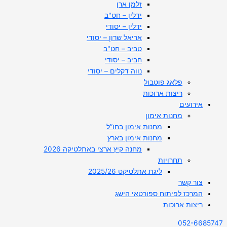
זלמן ארן
ידלין – חט"ב
ידלין – יסודי
אריאל שרון – יסודי
טביב – חט"ב
חביב – יסודי
נווה דקלים – יסודי
פלאג פוטבול
ריצות ארוכות
אירועים
מחנות אימון
מחנות אימון בחו”ל
מחנות אימון בארץ
מחנה קיץ ארצי באתלטיקה 2026
תחרויות
ליגת אתלטיקט 2025/26
צור קשר
המרכז לפיתוח ספורטאי הישג
ריצות ארוכות
052-6685747