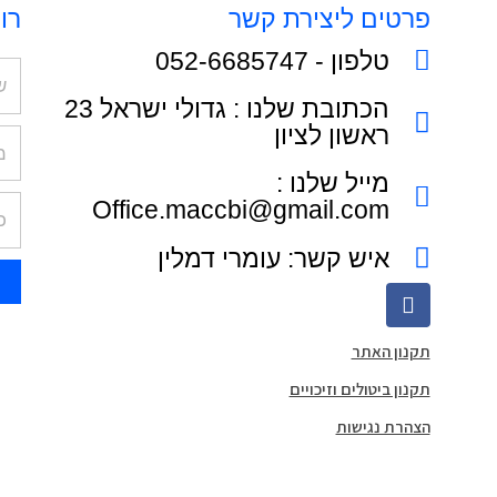
פרטים ליצירת קשר
רו
טלפון - 052-6685747
ame
הכתובת שלנו : גדולי ישראל 23
ראשון לציון
מספ
נייד
מייל שלנו :
ail
Office.maccbi@gmail.com
איש קשר: עומרי דמלין
F
a
c
תקנון האתר
e
b
תקנון ביטולים וזיכויים
o
o
הצהרת נגישות
k
-
f